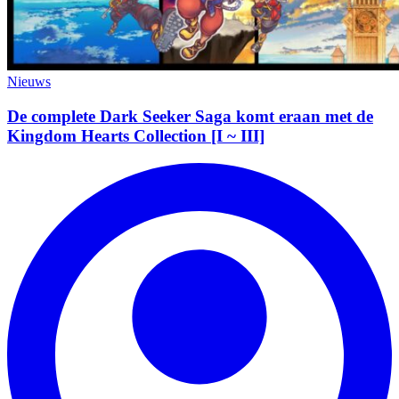
Nieuws
De complete Dark Seeker Saga komt eraan met de
Kingdom Hearts Collection [I ~ III]