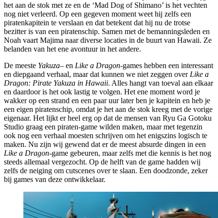
het aan de stok met ze en de ‘Mad Dog of Shimano’ is het vechten
nog niet verleerd. Op een gegeven moment weet hij zelfs een
piratenkapitein te verslaan en dat betekent dat hij nu de trotse
bezitter is van een piratenschip. Samen met de bemanningsleden en
Noah vaart Majima naar diverse locaties in de buurt van Hawaii. Ze
belanden van het ene avontuur in het andere.
De meeste
Yakuza
– en
Like a Dragon
-games hebben een interessant
en diepgaand verhaal, maar dat kunnen we niet zeggen over
Like a
Dragon: Pirate Yakuza in Hawaii
. Alles hangt van toeval aan elkaar
en daardoor is het ook lastig te volgen. Het ene moment word je
wakker op een strand en een paar uur later ben je kapitein en heb je
een eigen piratenschip, omdat je het aan de stok kreeg met de vorige
eigenaar. Het lijkt er heel erg op dat de mensen van Ryu Ga Gotoku
Studio graag een piraten-game wilden maken, maar met tegenzin
ook nog een verhaal moesten schrijven om het enigszins logisch te
maken. Nu zijn wij gewend dat er de meest absurde dingen in een
Like a Dragon
-game gebeuren, maar zelfs met die kennis is het nog
steeds allemaal vergezocht. Op de helft van de game hadden wij
zelfs de neiging om cutscenes over te slaan. Een doodzonde, zeker
bij games van deze ontwikkelaar.