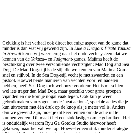
Gelukkig is het verhaal ook direct het enige aspect van de game dat
minder is dan wat wij gewend zijn. In
Like a Dragon: Pirate Yakuza
in Hawaii
keren wij weer terug naar het oude vechtsysteem dat we
kennen van de
Yakuza
– en
Judgment
-games. Majima heeft de
beschikking over twee verschillende vechtstijlen: Mad Dog and Sea
Dog. De Mad Dog-stijl is de stijl die we kennen van Majima Goro:
snel en stijlvol. In de Sea Dog-stijl vecht je met zwaarden en een
pistool. Hoewel beide manieren van vechten voor- en nadelen
hebben, heeft Sea Dog toch wel onze voorkeur. Het is misschien
wel iets trager dan Mad Dog, maar geschikt voor grote groepen
vijanden en die kom je nogal vaak tegen. Ook kun je weer
gebruikmaken van zogenaamde ‘heat actions’, speciale acties die je
kun uitvoeren met één druk op de knop als je meter vol is. Anders
dan we gewend zijn, moet je dit keer rennen om de actie uit te
kunnen voeren. Dit maakt het een stuk lastiger om te gebruiken. Het
is onduidelijk waarom Ryu Ga Gotoku Studio hiervoor heeft
gekozen, maar het valt wel op. Hoewel er een stuk minder strategie