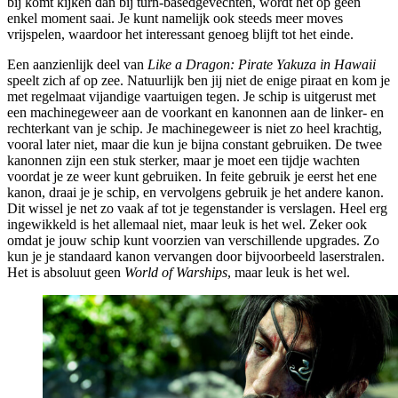
bij komt kijken dan bij turn-basedgevechten, wordt het op geen
enkel moment saai. Je kunt namelijk ook steeds meer moves
vrijspelen, waardoor het interessant genoeg blijft tot het einde.
Een aanzienlijk deel van
Like a Dragon: Pirate Yakuza in Hawaii
speelt zich af op zee. Natuurlijk ben jij niet de enige piraat en kom je
met regelmaat vijandige vaartuigen tegen. Je schip is uitgerust met
een machinegeweer aan de voorkant en kanonnen aan de linker- en
rechterkant van je schip. Je machinegeweer is niet zo heel krachtig,
vooral later niet, maar die kun je bijna constant gebruiken. De twee
kanonnen zijn een stuk sterker, maar je moet een tijdje wachten
voordat je ze weer kunt gebruiken. In feite gebruik je eerst het ene
kanon, draai je je schip, en vervolgens gebruik je het andere kanon.
Dit wissel je net zo vaak af tot je tegenstander is verslagen. Heel erg
ingewikkeld is het allemaal niet, maar leuk is het wel. Zeker ook
omdat je jouw schip kunt voorzien van verschillende upgrades. Zo
kun je je standaard kanon vervangen door bijvoorbeeld laserstralen.
Het is absoluut geen
World of Warships
, maar leuk is het wel.