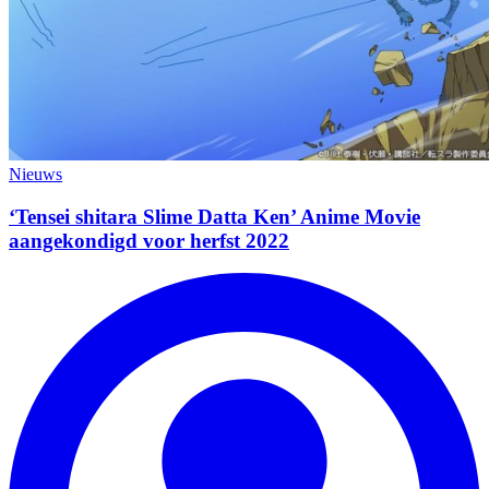
Nieuws
‘Tensei shitara Slime Datta Ken’ Anime Movie
aangekondigd voor herfst 2022