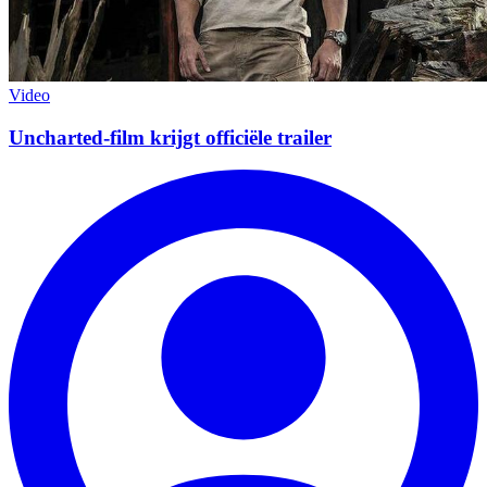
Video
Uncharted-film krijgt officiële trailer