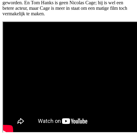
geworden. En Tom Hanks is geen Nicolas Cage; hij is wel een
betere acteur, maar Cage is meer in staat om een matige film toch
vermakelijk te maken.