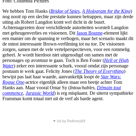
Foto: Columbia Pictures
We hebben Tom Hanks (
Bridge of Spies
,
A Hologram for the King
)
nog nooit op een slechte prestatie kunnen betrappen, maar zijn derde
uiting als Robert Langdon komt wel dicht in de buurt.
Achternagezeten door verschillende autoriteiten worstelt Langdon
met geheugenverlies en visioenen. Dit
Jason Bourne
-element lijkt
een manier om de spanning te verhogen, maar het scenario maakt dit
de minst interessante Brown-verfilming tot nu toe. De visioenen
zorgen, samen met de vele vertelperspectieven, voor een rommelig
geheel. Je wordt hierdoor niet uitgenodigd om samen met de
personages op avontuur te gaan. Toch is Ben Foster (
Hell or High
Water
) zeker een interessante schurk, vooral omdat zijn personage
postuum te werk gaat. Felicity Jones (
The Theory of Everything
)
bewijst pas laat haar waarde, aanvankelijk loopt de
Star Wars:
Rogue One
-actrice eigenlijk alleen maar een beetje achter Tom
Hanks aan. Maar vooral Omar Sy (
Intouchables
,
Démain tout
commence
,
Jurassic World
) is erg misplaatst. De uiterst sympathieke
Fransman komt totaal niet uit de verf als harde agent.
▼ Ad by Refinery89