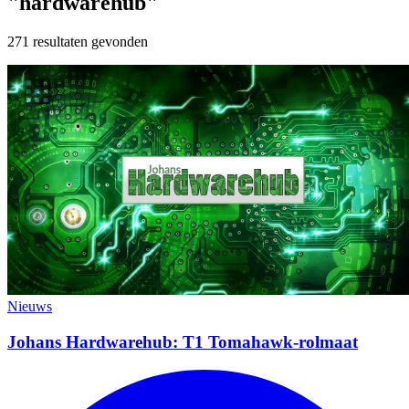
"hardwarehub"
271 resultaten gevonden
Nieuws
Johans Hardwarehub: T1 Tomahawk-rolmaat