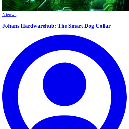
Nieuws
Johans Hardwarehub: The Smart Dog Collar