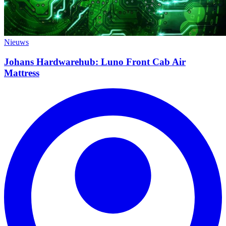
Nieuws
Johans Hardwarehub: Luno Front Cab Air
Mattress